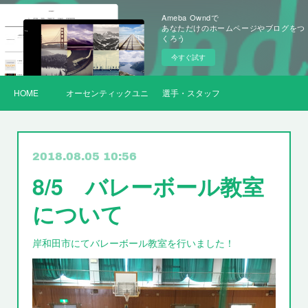
Ameba Owndで
あなただけのホームページやブログをつ
くろう
今すぐ試す
HOME
オーセンティックユニフォーム
選手・スタッフ
2018.08.05 10:56
8/5 バレーボール教室
について
岸和田市にてバレーボール教室を行いました！