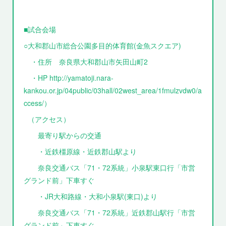
■試合会場
○大和郡山市総合公園多目的体育館(金魚スクエア)
・住所 奈良県大和郡山市矢田山町2
・HP http://yamatoji.nara-
kankou.or.jp/04public/03hall/02west_area/1fmulzvdw0/a
ccess/）
（アクセス）
最寄り駅からの交通
・近鉄橿原線・近鉄郡山駅より
奈良交通バス「71・72系統」小泉駅東口行「市営
グランド前」下車すぐ
・JR大和路線・大和小泉駅(東口)より
奈良交通バス「71・72系統」近鉄郡山駅行「市営
グランド前」下車すぐ