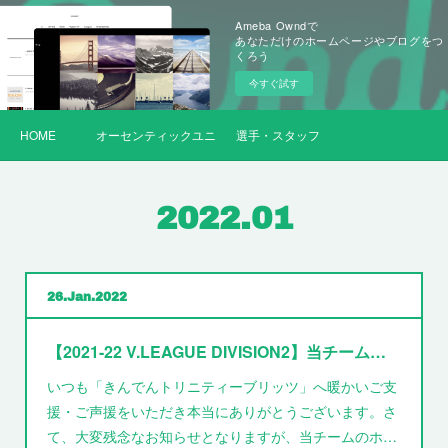
Ameba Owndで
あなただけのホームページやブログをつ
くろう
今すぐ試す
HOME
オーセンティックユニフォーム
選手・スタッフ
2022
.
01
26
Jan
2022
【2021-22 V.LEAGUE DIVISION2】当チームホームゲーム 岸和田大会 ・紀の川大会の開催方式変更について
いつも「きんでんトリニティーブリッツ」へ暖かいご支
援・ご声援をいただき本当にありがとうございます。さ
て、大変残念なお知らせとなりますが、当チームのホ…