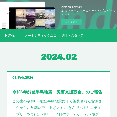
Ameba Owndで
あなただけのホームページやブログをつ
くろう
今すぐ試す
HOME
オーセンティックユニフォーム
選手・スタッフ
2024
.
02
08
Feb
2024
令和6年能登半島地震「災害支援募金」のご報告
この度の令和6年能登半島地震により被災された皆さま
に心からお見舞い申し上げます。 きんでんトリニティ
ーブリッツでは、2月3日、4日のホームゲーム（場所…